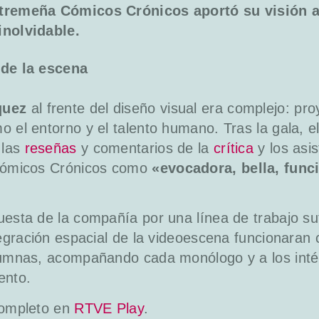
xtremeña Cómicos Crónicos aportó su visión a
inolvidable.
 de la escena
quez
al frente del diseño visual era complejo: pro
o el entorno y el talento humano. Tras la gala, e
 las
reseñas
y comentarios de la
crítica
y los asi
 Cómicos Crónicos como
«evocadora, bella, funci
esta de la compañía por una línea de trabajo suti
ntegración espacial de la videoescena funcionara
lumnas, acompañando cada monólogo y a los intér
ento.
completo en
RTVE Play
.