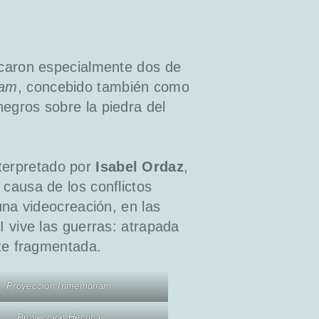
tacaron especialmente dos de
iam
, concebido también como
egros sobre la piedra del
terpretado por
Isabel Ordaz
,
causa de los conflictos
una videocreación, en las
I vive las guerras: atrapada
nte fragmentada.
Proyección Inmemoriam
Proyección Hécuba