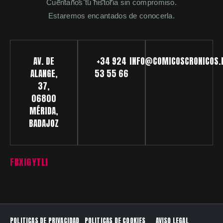
Cuéntanos tu historia sin compromiso.
Estaremos encantados de conocerla.
AV. DE
+34 924
INFO@COMICOSCRONICOS.
ALANGE,
53 55 66
37,
06800
MÉRIDA,
BADAJOZ
FB
X
IG
YT
LI
POLITICAS DE PRIVACIDAD
POLITICAS DE COOKIES
AVISO LEGAL